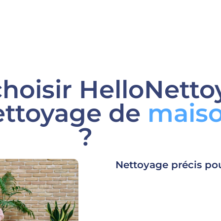
hoisir HelloNett
ettoyage de
maiso
?
Nettoyage précis po