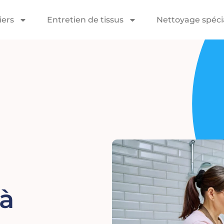
iers
Entretien de tissus
Nettoyage spéc
à