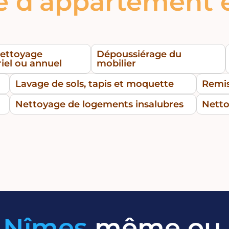
e d’appartement 
ettoyage
Dépoussiérage du
riel ou annuel
mobilier
Lavage de sols, tapis et moquette
Remis
Nettoyage de logements insalubres
Nett
à
Nîmes
même ou a