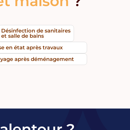
et maison
?
Désinfection de sanitaires
et salle de bains
e en état après travaux
oyage après déménagement
lentour ?