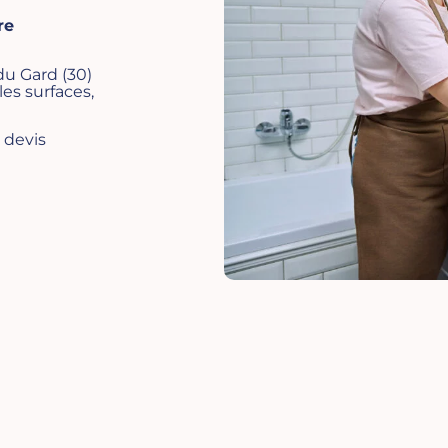
re
u Gard (30)
es surfaces,
 devis